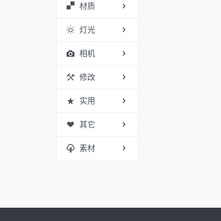
材质
灯光
相机
修改
实用
其它
素材