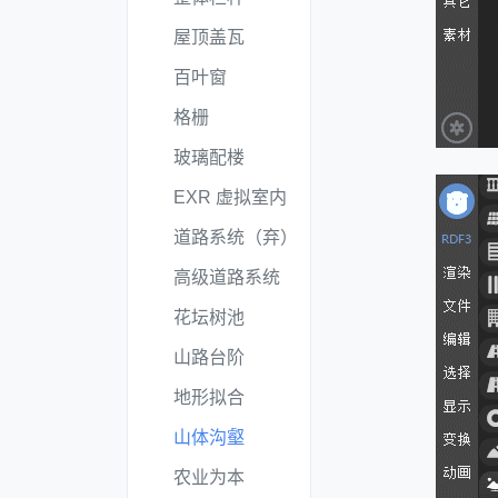
屋顶盖瓦
百叶窗
格栅
玻璃配楼
EXR 虚拟室内
道路系统（弃）
高级道路系统
花坛树池
山路台阶
地形拟合
山体沟壑
农业为本