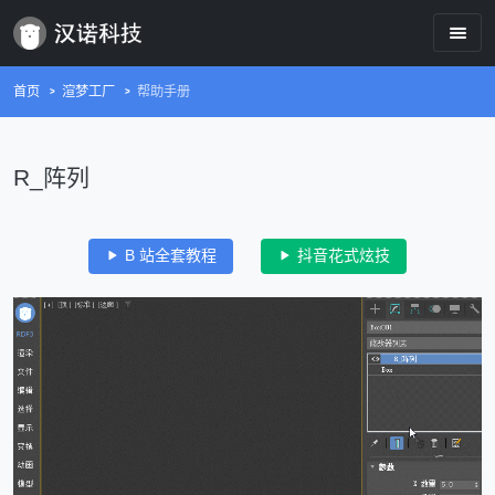
首页
渲梦工厂
帮助手册
R_阵列
B 站全套教程
抖音花式炫技