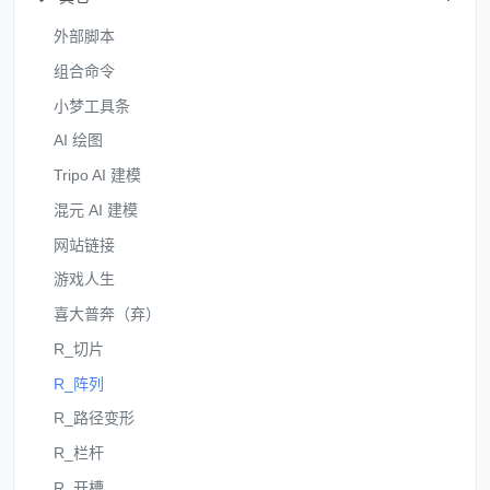
外部脚本
组合命令
小梦工具条
AI 绘图
Tripo AI 建模
混元 AI 建模
网站链接
游戏人生
喜大普奔（弃）
R_切片
R_阵列
R_路径变形
R_栏杆
R_开槽