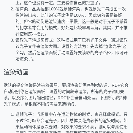
上。这个也没有一定，主要看你自己的把握了。
硬渲染：品质拉都100%就是硬渲染，也就是光子与成图一次
性渲染出来，此时的光子比例是100%，因此GI效果是最好
的。但它的硬伤是渲染速度非常慢。这一般是对于光子不感冒
的初学者才会用的模式，好处是比较容易理解，其实，并不推
荐使用这种模式。
读取光子渲成图模式：这种模式用于已有光子文件，通过读取
该光子文件来渲染大图。设置的方法为：先去掉“渲染光子”这
个勾，然后在渲染面板手动设置好要读取的光子路径，即可开
始渲染了。
渲染动画
默认的提交渲染是渲染效果图，要想渲染动画序列帧的话，RDF它会
自动识别你在渲染面板上设置的时间段来渲染，所有的光子调用关
系，以及序列图片输出路径，RDF都会全自动处理。下图所示的2种
光子模式，是根据不同的需要来选择的：
逐帧光子：当场景中存在运动物体的时候，宜选择此模式。只
不过它每帧都会渲光子，因此总体会花费较长的渲染时间。如
果运动物体是很次要的，对效果的要求不高，则可以考虑使用
间隔光子先渲完静态场景，再使用遮罩渲染来渲染动态物体，