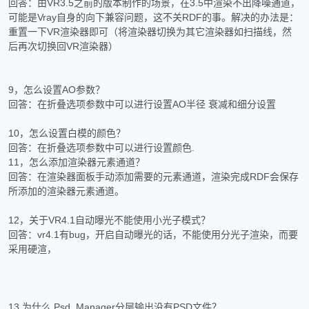
回答：由VR3.5之前的版本制作的场景，在3.5中渲染不出降噪通道，
可能是Vray自身的向下兼容问题，这不关RDF的事。解决的办法是：
重置一下VR渲染器即可（将渲染器切换为其它渲染器如扫描线，然
后再次切换回VR渲染器）
9，怎么设置AO参数？
回答：在折叠选项参数中可以进行设置AO半径 衰减和细分设置
10，怎么设置白模的颜色？
回答：在折叠选项参数中可以进行设置颜色.
11，怎么添加渲染器元素通道？
回答：在渲染器面板手动添加需要的元素通道，渲染完成RDF会保存
所添加的渲染器元素通道。
12，关于VR4.1自动曝光不能使用小光子模式？
回答：vr4.1有bug，开启自动曝光的话，不能使用分光子渲染，而要
采用硬渲，
13,为什么 Psd_Manager分层输出没有PSD文件？