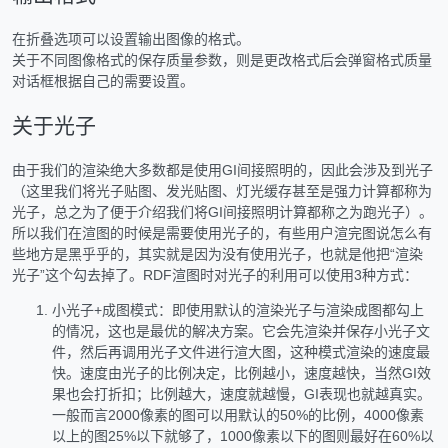
在折叠选项可以设置输出图像的格式。
关于不同图像格式的保存质量参数，则是更改格式后会弹窗格式质量
对话框根据自己的需要设置。
关于光子
由于我们的渲染绝大多数都是使用GI间接照明的，因此会涉及到光子
（这里我们将光子贴图、发光贴图、灯光缓存甚至是强力计算都称为
光子，总之为了便于介绍我们将GI间接照明计算都称之为跑光子）。
所以我们在渲图的时候是需要使用光子的，有些用户渲完图说怎么有
些地方是黑乎乎的，其实就是因为没有使用光子，也就是他把“渲染
光子”这个勾去掉了。RDF渲图时对光子的利用可以使用3种方式：
小光子+成图模式：即使用默认的渲染光子与渲染成图都勾上
的情况，这也是最优的解决方案。它会先渲染并保存小光子文
件，然后再调用光子文件进行渲大图，这种模式渲染的速度最
快。速度由光子的比例决定，比例越小，速度越快，当然GI效
果也会打折扣；比例越大，速度就越慢，GI表现也就越真实。
一般而言2000像素的图可以用默认的50%的比例，4000像素
以上的图25%以下就够了，1000像素以下的图则最好在60%以