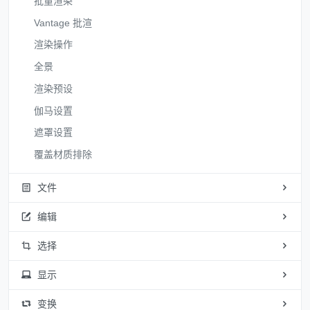
批量渲染
Vantage 批渲
渲染操作
全景
渲染预设
伽马设置
遮罩设置
覆盖材质排除
文件
编辑
选择
显示
变换