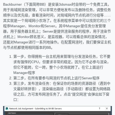
Backburner（下面简称BB）是安装3dsmax时自带的一个免费工具，
用于局域网渲染管理，可以非常方便地发布以及删除任务，调整任务
顺序以及优先级，查看渲染时间，对局域网内节点机进行分组等……
其实就是一个局域网小农场了。在系统程序菜单中可以找到它的三个
程序Manager、Monitor和Server。其中Manager是任务分发管理
器，用于服务器主机上；Server是提供渲染服务的程序，用于渲染节
点机上；Monitor顾名思义，是监视器，可以观看总体的渲染情况，
还能对Manager进行一系列地操作。在配置网渲时，我们要保证主机
与节点机都使用相同版本的BB。
第一步，你得拥有一台主机用来管理与分发渲染任务，它不要
求有强悍的CPU，但要求非常的稳定。因为它不必参与渲染，
但它不能跨，它一跨，整个小农场就跨了。在它上面运行
Manager程序
第二步，在所有要参与网渲的节点机上运行Server程序
第三步，发布渲染任务：在保证你的场景的资源路径（遇到中
文最好转拼音），渲染输出路径（手动路径）都设置为网络路
径之后，方可发布网渲任务了。点击“提交网渲”会弹出如下窗
口：