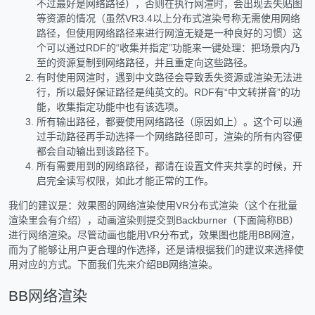
不过最好是网络路径），否则在执行网渲时，会出现丢失贴图
等资源的情况（虽然VR3.4以上分布式渲染号称无需使用网络
路径，但使用网络路径来进行网渲无疑是一种良好的习惯）这
个可以通过RDF的“收集并指定”功能来一键处理：把场景内乃
至的资源复制到网络路径，并且重定向这些路径。
有时使用网渲时，遇到中文路径会导致丢失资源或渲染无法进
行，所以最好保证路径是纯英文的。RDF有“中文转拼音”的功
能，收集指定功能中也有该选项。
所有输出路径，都要使用网络路径（原因如上）。这个可以通
过手动路径再手动选择一个网络路径即可，渲染的所有内容便
都会自动输出到该路径下。
所有需要用到的网络路径，都请在设置文件夹共享的时候，开
启完全读写权限，如此才能正常的工作。
我们的建议是：效果图的网络渲染使用VR分布式渲染（这个在批量
渲染里会有介绍），动画渲染则提交到Backburner（下面简称BB）
进行网络渲染。尽管动画也能用VR分布式，效果图也能用BB网渲，
而为了能够让用户更合理的作选择，还是请根据我们的建议来选择使
用对应的方式。下面我们先来介绍BB网络渲染。
BB网络渲染