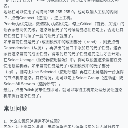
名。
地址栏可以使用子网掩码255.255.255.0，也可以输入主机的内网
IP，点击Connect（连接），连上主机。
Priority为优先级，数值越小为越优先，勾上Critical（首要、关键）的
话表示最高优先级，渲染隔帧光子的时候请务必把它勾上，否则让其
它任务在中间插了一腿的话光子就废了。
如果当前任务是光子+成图模式中的成图部分（.rend），则要点击
Dependencies（从属），再弹出的窗口中添加它的光子任务。这表
示要渲染当前的成图任务，得等到它的光子任务跑完之后才会开始。
在Select Useage（服务器使用情况）中，你可以设置渲染当前任务
使用哪些机器。如果当前任务是光子+成图模式中的光子部分
（.gi），则勾上Use Selected（使用所选）再在右上角选择一台强悍
的节点机来渲染。其它情况，则可以勾上Select Group（选择组）或
Select All Servers（选择所有）。
最后，点击Pulish发布任务即可，就可以等待主机来处理分发让渲染
机来执行渲染任务了。
常见问题
1，怎么实现只渲通道不渲成图？
回答：勾上需要的通道，再把渲染光子与渲染成图的勾去掉就行了。