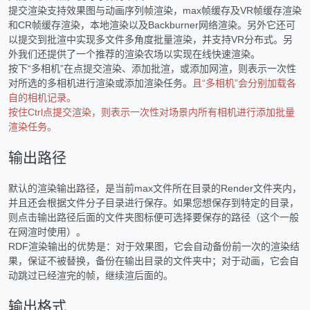
提交渲染支持效果图与动画序列帧渲染，max帧缓存及VR帧缓存渲染
和CR帧缓存渲染，本地渲染以及Backburner网络渲染。另外它还可
以提交到批渲中实现多文件多角度批量渲染，并支持VR分布式。另
外我们还提供了一个推荐的渲染农场以实现在线快速渲染。
按下“多相机”在点提交渲染、添加批渲，或添加网渲，则表示一次性
对所选的多相机进行渲染或添加渲染任务。
且“多相机”会分别加载各
自的相机记录。
按住Ctrl点提交渲染，则表示一次性对场景内所有相机进行添加批量
渲染任务。
输出路径
默认的渲染输出路径，是当前max文件所在目录的Render文件夹内，
并且还会根据文件分子目录进行保存。如果您想保存到特定的目录，
则点击输出路径后面的文件夹图标便可选择要保存的路径（这个一般
在网渲时使用）。
RDF渲染输出的优势是：对于效果图，它会自动备份前一次的渲染结
果，保证不被替换，备份在输出目录的文件夹中；对于动画，它会自
动跳过已经渲完的帧，继续渲后面的。
输出格式