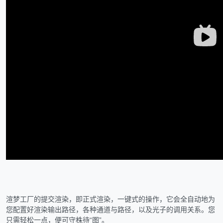
渲梦工厂的提交渲染，即正式渲染，一键式的操作，它会全自动地为
您配置好渲染输出路径，各种通道与路径，以及光子的调用关系。您
只需轻松一点，便可守株待“图”。