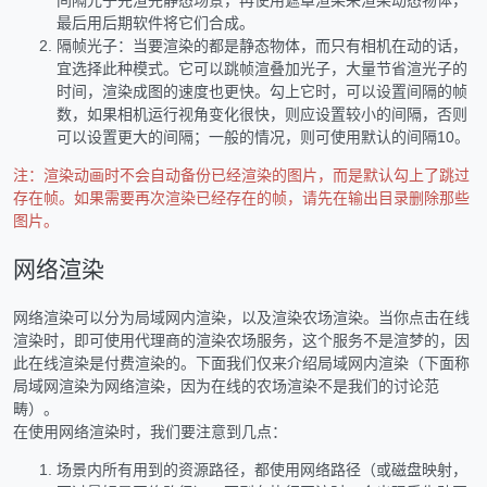
最后用后期软件将它们合成。
隔帧光子：当要渲染的都是静态物体，而只有相机在动的话，
宜选择此种模式。它可以跳帧渲叠加光子，大量节省渲光子的
时间，渲染成图的速度也更快。勾上它时，可以设置间隔的帧
数，如果相机运行视角变化很快，则应设置较小的间隔，否则
可以设置更大的间隔；一般的情况，则可使用默认的间隔10。
注：渲染动画时不会自动备份已经渲染的图片，而是默认勾上了跳过
存在帧。如果需要再次渲染已经存在的帧，请先在输出目录删除那些
图片。
网络渲染
网络渲染可以分为局域网内渲染，以及渲染农场渲染。当你点击在线
渲染时，即可使用代理商的渲染农场服务，这个服务不是渲梦的，因
此在线渲染是付费渲染的。下面我们仅来介绍局域网内渲染（下面称
局域网渲染为网络渲染，因为在线的农场渲染不是我们的讨论范
畴）。
在使用网络渲染时，我们要注意到几点：
场景内所有用到的资源路径，都使用网络路径（或磁盘映射，