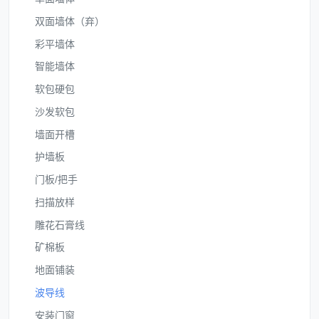
双面墙体（弃）
彩平墙体
智能墙体
软包硬包
沙发软包
墙面开槽
护墙板
门板/把手
扫描放样
雕花石膏线
矿棉板
地面铺装
波导线
安装门窗