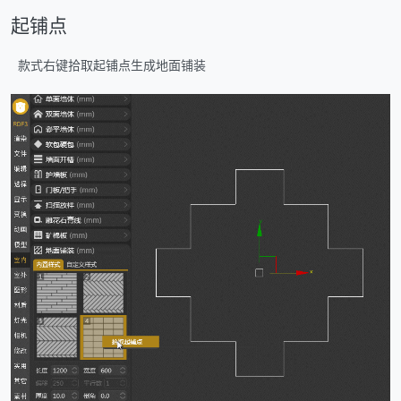
起铺点
款式右键拾取起铺点生成地面铺装