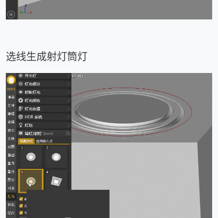
选线生成射灯筒灯