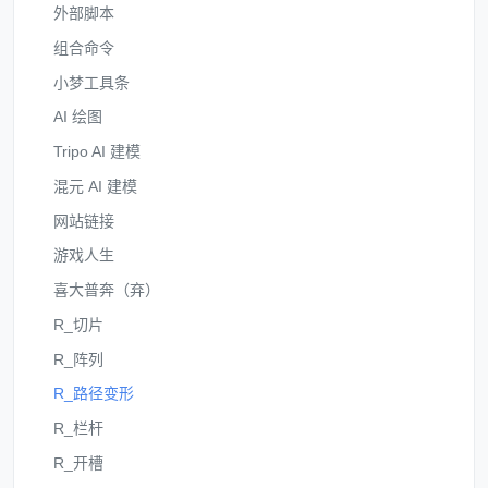
外部脚本
组合命令
小梦工具条
AI 绘图
Tripo AI 建模
混元 AI 建模
网站链接
游戏人生
喜大普奔（弃）
R_切片
R_阵列
R_路径变形
R_栏杆
R_开槽