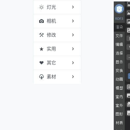
灯光
相机
修改
实用
其它
素材