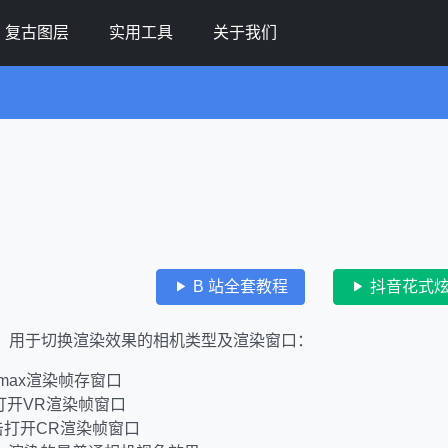
复古图层
实用工具
关于我们
B 站全套教程
抖音花式
，用于切换渲染效果的相机类型及渲染窗口：
开max渲染帧存窗口
击打开VR渲染帧窗口
点击打开CR渲染帧窗口