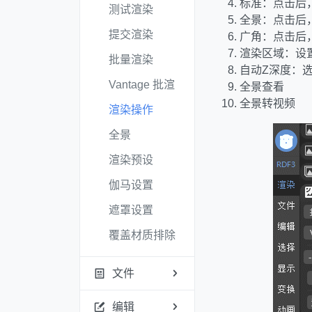
标准：点击后
测试渲染
全景：点击后
提交渲染
广角：点击后
渲染区域：设
批量渲染
自动Z深度：
Vantage 批渲
全景查看
全景转视频
渲染操作
全景
渲染预设
伽马设置
遮罩设置
覆盖材质排除
文件
编辑