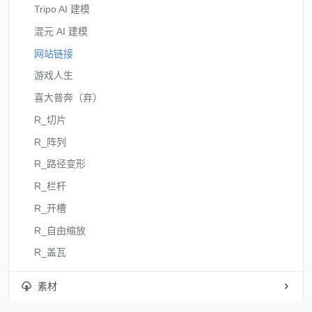
Tripo AI 建模
混元 AI 建模
网站链接
游戏人生
喜大普奔（弃）
R_切片
R_阵列
R_路径变形
R_栏杆
R_开槽
R_自由缩放
R_盖瓦
素材